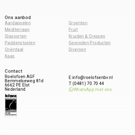
Ons aanbod
Aardappelen
Groenten
Mediterraan
Fruit
Slasoorten
Kruiden & Cressen
Paddenstoelen
Gesneden Producten
Oriëntaal
Diversen
Kaas
Contact
Roelofsen AGF
E:
info@roelofsenbv.nl
Bemmelseweg 81d
T:
(0481) 70 70 44
6662 PE
Elst
Nederland
WhatsApp met ons