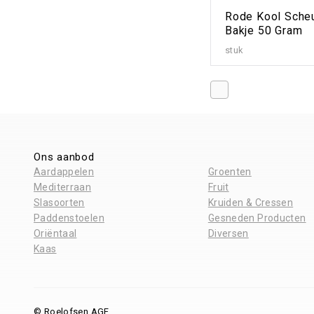
Rode Kool Sche
Bakje 50 Gram
stuk
Ons aanbod
Aardappelen
Groenten
Mediterraan
Fruit
Slasoorten
Kruiden & Cressen
Paddenstoelen
Gesneden Producten
Oriëntaal
Diversen
Kaas
© Roelofsen AGF