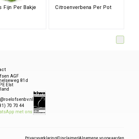
 Fijn Per Bakje
Citroenverbena Per Pot
act
fsen AGF
elseweg 81d
 PE
Elst
land
o@roelofsenbv.nl
81) 70 70 44
atsApp met ons
Privacyverklaring
|
Disclaimer
|
Algemene voorwaarden