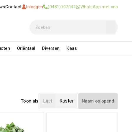
uws
Contact
Inloggen
(0481)707044
WhatsApp met ons
ucten
Oriëntaal
Diversen
Kaas
Lijst
Raster
Toon als