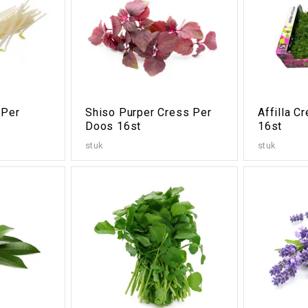
 Per
Shiso Purper Cress Per
Affilla C
Doos 16st
16st
stuk
stuk