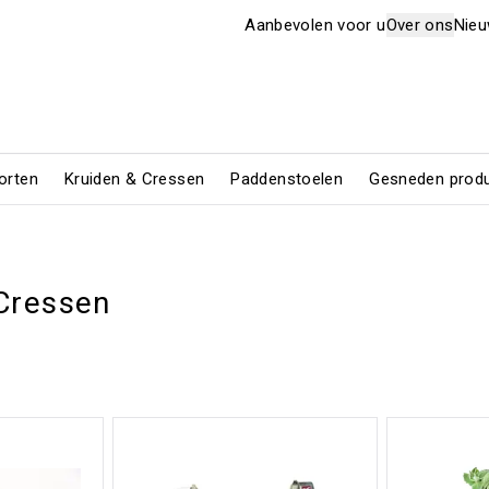
Aanbevolen voor u
Over ons
Nie
orten
Kruiden & Cressen
Paddenstoelen
Gesneden prod
Cressen