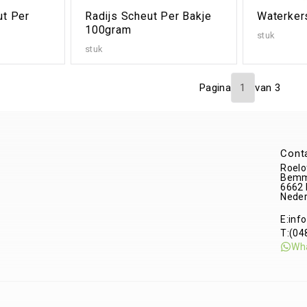
ut Per
Radijs Scheut Per Bakje
Waterkers
100gram
stuk
stuk
Pagina
van
3
Cont
Roelo
Bemm
6662
Neder
E:
inf
T:
(04
Wh