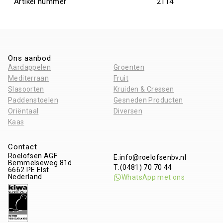
Artikel nummer
2114
Ons aanbod
Aardappelen
Groenten
Mediterraan
Fruit
Slasoorten
Kruiden & Cressen
Paddenstoelen
Gesneden Producten
Oriëntaal
Diversen
Kaas
Contact
Roelofsen AGF
E:
info@roelofsenbv.nl
Bemmelseweg 81d
T:
(0481) 70 70 44
6662 PE
Elst
Nederland
WhatsApp met ons