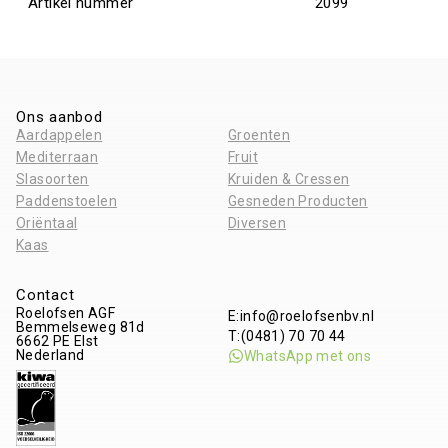
Artikel nummer
2099
Ons aanbod
Aardappelen
Groenten
Mediterraan
Fruit
Slasoorten
Kruiden & Cressen
Paddenstoelen
Gesneden Producten
Oriëntaal
Diversen
Kaas
Contact
Roelofsen AGF
E:
info@roelofsenbv.nl
Bemmelseweg 81d
T:
(0481) 70 70 44
6662 PE
Elst
Nederland
WhatsApp met ons