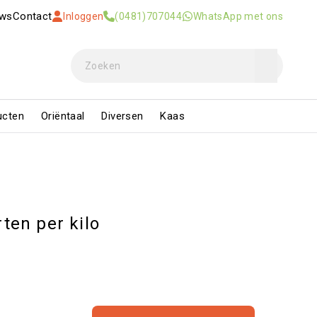
uws
Contact
Inloggen
(0481)707044
WhatsApp met ons
ucten
Oriëntaal
Diversen
Kaas
rten per kilo