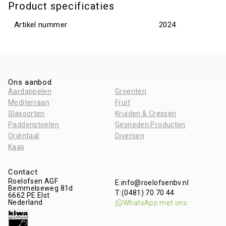
Product specificaties
Artikel nummer
2024
Ons aanbod
Aardappelen
Groenten
Mediterraan
Fruit
Slasoorten
Kruiden & Cressen
Paddenstoelen
Gesneden Producten
Oriëntaal
Diversen
Kaas
Contact
Roelofsen AGF
E:
info@roelofsenbv.nl
Bemmelseweg 81d
T:
(0481) 70 70 44
6662 PE
Elst
Nederland
WhatsApp met ons