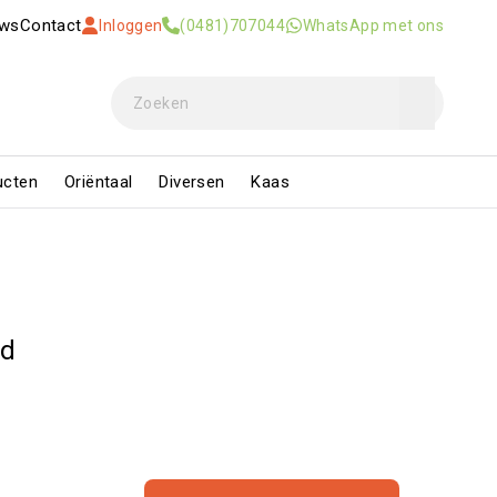
uws
Contact
Inloggen
(0481)707044
WhatsApp met ons
ucten
Oriëntaal
Diversen
Kaas
gd