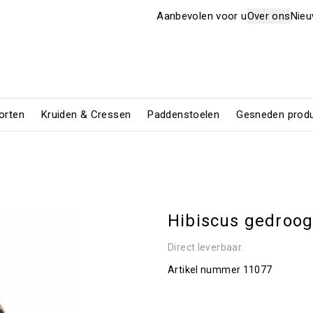
Aanbevolen voor u
Over ons
Nie
orten
Kruiden & Cressen
Paddenstoelen
Gesneden prod
Hibiscus gedroo
Direct leverbaar.
Artikel nummer
11077