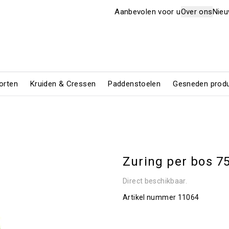
Aanbevolen voor u
Over ons
Nie
orten
Kruiden & Cressen
Paddenstoelen
Gesneden prod
Zuring per bos 7
Direct beschikbaar.
Artikel nummer
11064