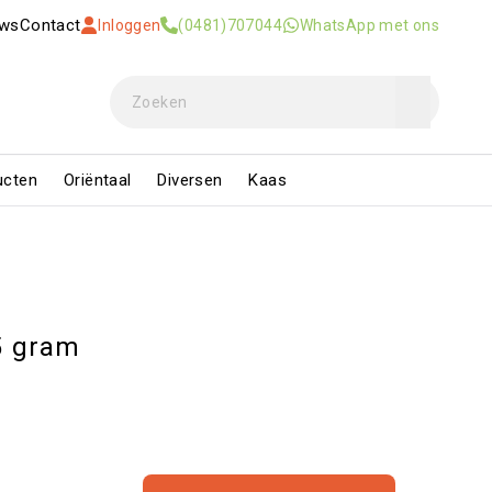
uws
Contact
Inloggen
(0481)707044
WhatsApp met ons
ucten
Oriëntaal
Diversen
Kaas
5 gram