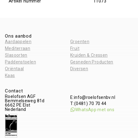
Artikel nummer
11073
Ons aanbod
Aardappelen
Groenten
Mediterraan
Fruit
Slasoorten
Kruiden & Cressen
Paddenstoelen
Gesneden Producten
Oriëntaal
Diversen
Kaas
Contact
Roelofsen AGF
E:
info@roelofsenbv.nl
Bemmelseweg 81d
T:
(0481) 70 70 44
6662 PE
Elst
Nederland
WhatsApp met ons