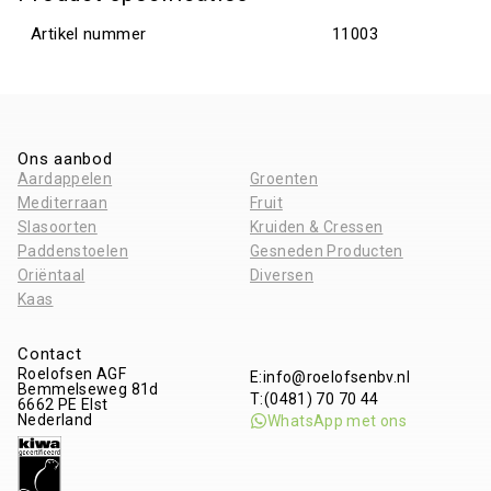
Artikel nummer
11003
Ons aanbod
Aardappelen
Groenten
Mediterraan
Fruit
Slasoorten
Kruiden & Cressen
Paddenstoelen
Gesneden Producten
Oriëntaal
Diversen
Kaas
Contact
Roelofsen AGF
E:
info@roelofsenbv.nl
Bemmelseweg 81d
T:
(0481) 70 70 44
6662 PE
Elst
Nederland
WhatsApp met ons