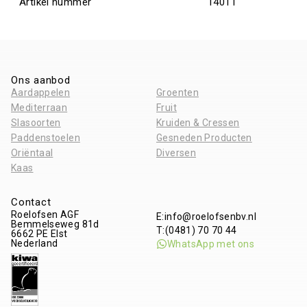
Artikel nummer
14011
Ons aanbod
Aardappelen
Groenten
Mediterraan
Fruit
Slasoorten
Kruiden & Cressen
Paddenstoelen
Gesneden Producten
Oriëntaal
Diversen
Kaas
Contact
Roelofsen AGF
E:
info@roelofsenbv.nl
Bemmelseweg 81d
T:
(0481) 70 70 44
6662 PE
Elst
Nederland
WhatsApp met ons