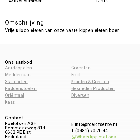
Artikel nummer
12303
Omschrijving
Vrije uiloop eieren van onze vaste kippen eieren boer
Ons aanbod
Aardappelen
Groenten
Mediterraan
Fruit
Slasoorten
Kruiden & Cressen
Paddenstoelen
Gesneden Producten
Oriëntaal
Diversen
Kaas
Contact
Roelofsen AGF
E:
info@roelofsenbv.nl
Bemmelseweg 81d
T:
(0481) 70 70 44
6662 PE
Elst
Nederland
WhatsApp met ons