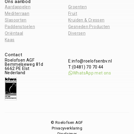
Ons aanbod
Aardappelen
Groenten
Mediterraan
Fruit
Slasoorten
Kruiden & Cressen
Paddenstoelen
Gesneden Producten
Oriëntaal
Diversen
Kaas
Contact
Roelofsen AGF
E:
info@roelofsenbv.nl
Bemmelseweg 81d
T:
(0481) 70 70 44
6662 PE
Elst
Nederland
WhatsApp met ons
© Roelofsen AGF
Privacyverklaring
Disclaimer