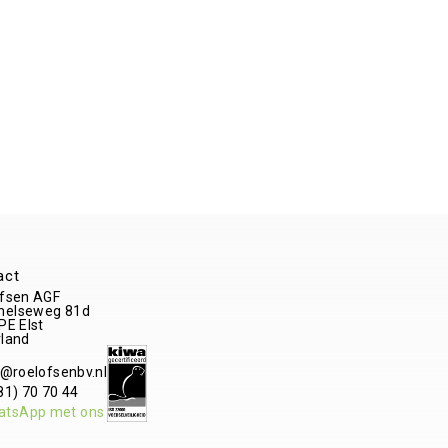
act
fsen AGF
elseweg 81d
 PE
Elst
land
o@roelofsenbv.nl
81) 70 70 44
atsApp met ons