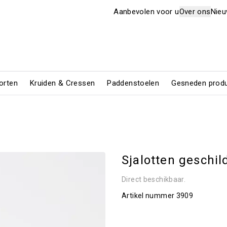
Aanbevolen voor u
Over ons
Nie
orten
Kruiden & Cressen
Paddenstoelen
Gesneden prod
Sjalotten geschild
Direct beschikbaar.
Artikel nummer
3909