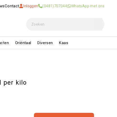
uws
Contact
Inloggen
(0481)707044
WhatsApp met ons
ucten
Oriëntaal
Diversen
Kaas
 per kilo