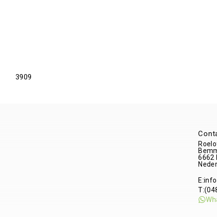
3909
Cont
Roelo
Bemm
6662
Neder
E:
inf
T:
(04
Wh