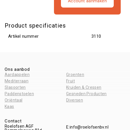
Account aanmaken
Product specificaties
Artikel nummer
3110
Ons aanbod
Aardappelen
Groenten
Mediterraan
Fruit
Slasoorten
Kruiden & Cressen
Paddenstoelen
Gesneden Producten
Oriëntaal
Diversen
Kaas
Contact
Roelofsen AGF
E:
info@roelofsenbv.nl