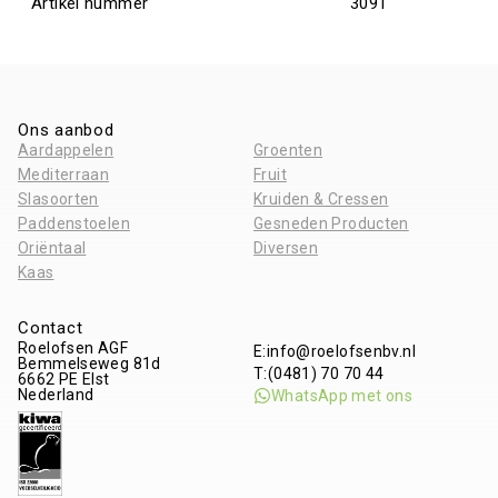
Artikel nummer
3091
Ons aanbod
Aardappelen
Groenten
Mediterraan
Fruit
Slasoorten
Kruiden & Cressen
Paddenstoelen
Gesneden Producten
Oriëntaal
Diversen
Kaas
Contact
Roelofsen AGF
E:
info@roelofsenbv.nl
Bemmelseweg 81d
T:
(0481) 70 70 44
6662 PE
Elst
Nederland
WhatsApp met ons