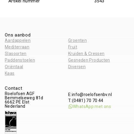
Artikel nummer
3543
Ons aanbod
Aardappelen
Groenten
Mediterraan
Fruit
Slasoorten
Kruiden & Cressen
Paddenstoelen
Gesneden Producten
Oriëntaal
Diversen
Kaas
Contact
Roelofsen AGF
E:
info@roelofsenbv.nl
Bemmelseweg 81d
T:
(0481) 70 70 44
6662 PE
Elst
Nederland
WhatsApp met ons