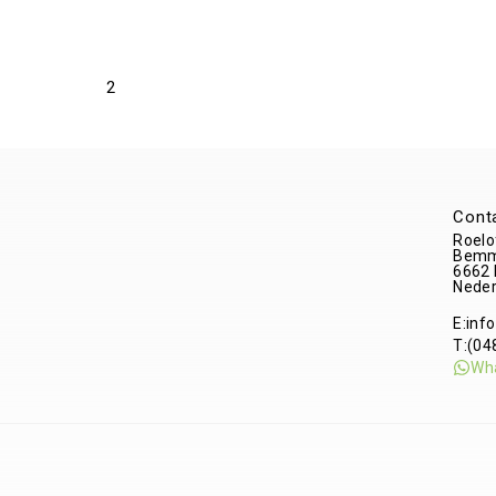
2
Cont
Roelo
Bemm
6662
Neder
E:
inf
T:
(04
Wh