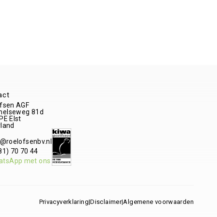
act
fsen AGF
elseweg 81d
 PE
Elst
land
o@roelofsenbv.nl
81) 70 70 44
atsApp met ons
Privacyverklaring
|
Disclaimer
|
Algemene voorwaarden