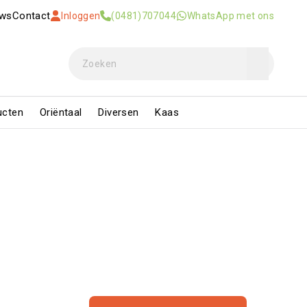
uws
Contact
Inloggen
(0481)707044
WhatsApp met ons
ucten
Oriëntaal
Diversen
Kaas