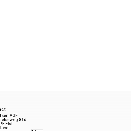
act
fsen AGF
elseweg 81d
 PE
Elst
land