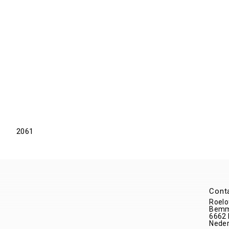
2061
Cont
Roelo
Bemm
6662
Neder