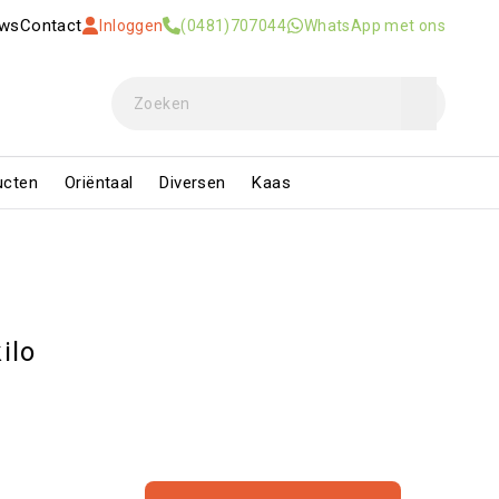
uws
Contact
Inloggen
(0481)707044
WhatsApp met ons
ucten
Oriëntaal
Diversen
Kaas
ilo