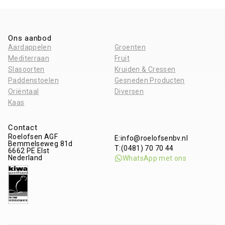
Ons aanbod
Aardappelen
Groenten
Mediterraan
Fruit
Slasoorten
Kruiden & Cressen
Paddenstoelen
Gesneden Producten
Oriëntaal
Diversen
Kaas
Contact
Roelofsen AGF
E:
info@roelofsenbv.nl
Bemmelseweg 81d
T:
(0481) 70 70 44
6662 PE
Elst
Nederland
WhatsApp met ons